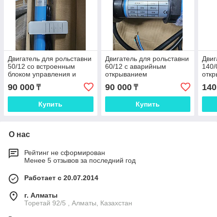
Двигатель для рольставни
Двигатель для рольставни
Двиг
50/12 со встроенным
60/12 с аварийным
140/
блоком управления и
открыванием
отк
пультом
90 000
90 000
140
₸
₸
Купить
Купить
О нас
Рейтинг не сформирован
Менее 5 отзывов за последний год
Работает с 20.07.2014
г. Алматы
Торетай 92/5 , Алматы, Казахстан