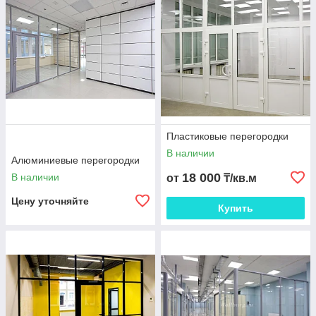
Большой выбор цветовой гаммы.
Высокая надежность, экологичность и прочность.
Легкий уход.
Благодаря
нашей компании
вы сможете выгодно купить
перегородки. Мы предлагаем большой выбор изделий.
Пластиковые перегородки
В наличии
Алюминиевые перегородки
18 000
В наличии
от
₸/кв.м
Цену уточняйте
Купить