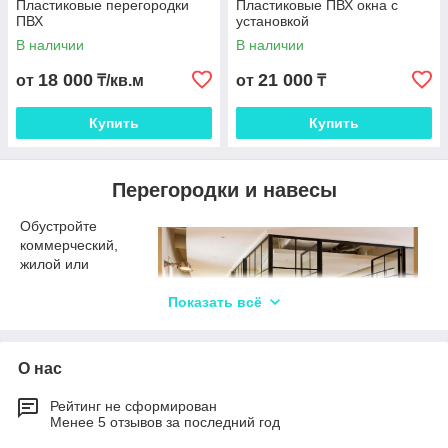
Пластиковые перегородки
Пластиковые ПВХ окна с
ПВХ
установкой
В наличии
В наличии
18 000
21 000
от
₸/кв.м
от
₸
Купить
Купить
Перегородки и навесы
Обустройте
коммерческий,
жилой или
общественный
объект, используя
Показать всё
перегородки и
навесы разной
конфигурации.
О нас
Как правильно
выбрать
Рейтинг не сформирован
Менее 5 отзывов за последний год
перегородки и навесы